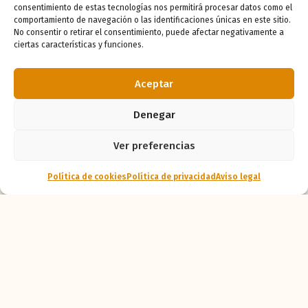
¿Te ha gustado
consentimiento de estas tecnologías nos permitirá procesar datos como el
comportamiento de navegación o las identificaciones únicas en este sitio.
la noticia?
No consentir o retirar el consentimiento, puede afectar negativamente a
ciertas características y funciones.
¡Compártelo!
Aceptar
Denegar
Ver preferencias
Haz tu reserva escolar
Política de cookies
Política de privacidad
Aviso legal
Haz clic para aceptar cookies de marketing
y permitir este contenido