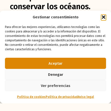
conservar los océanos.
Gestionar consentimiento
El director de la Fundación BIOPARC,
Fernando González Sitges, destaca la
Para ofrecer las mejores experiencias, utilizamos tecnologías como las
relevancia de esta alianza: “Este acuerdo
cookies para almacenar y/o acceder a la información del dispositivo. El
representa una gran oportunidad para unir
consentimiento de estas tecnologías nos permitirá procesar datos como el
esfuerzos en la educación y la divulgación
comportamiento de navegación o las identificaciones únicas en este sitio.
sobre la conservación de los océanos. Para
No consentir o retirar el consentimiento, puede afectar negativamente a
ciertas características y funciones.
nosotros es fundamental colaborar con
una organización como MSC, que comparte
valores y nuestra preocupación por la
Aceptar
naturaleza, y estamos muy ilusionados ya
que nos permitirá avanzar en la promoción
Denegar
de prácticas sostenibles y respetuosas con
el medio ambiente”.
Ver preferencias
Haz tu reserva escolar
Política de cookies
Política de privacidad
Aviso legal