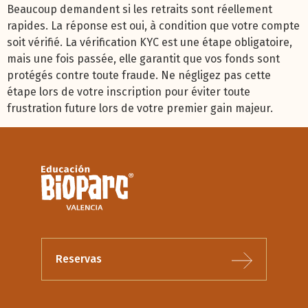
Beaucoup demandent si les retraits sont réellement
rapides. La réponse est oui, à condition que votre compte
soit vérifié. La vérification KYC est une étape obligatoire,
mais une fois passée, elle garantit que vos fonds sont
protégés contre toute fraude. Ne négligez pas cette
étape lors de votre inscription pour éviter toute
frustration future lors de votre premier gain majeur.
Reservas