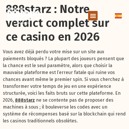
888starz : Notre
verdict complet sur
ce casino en 2026
Vous avez déjà perdu votre mise sur un site aux
paiements bloqués ? La plupart des joueurs pensent que
la chance est le seul paramètre, alors que choisir la
mauvaise plateforme est l’erreur fatale qui ruine vos
chances avant même le premier spin. Si vous cherchez à
transformer votre temps de jeu en une expérience
structurée, voici les faits bruts sur cette plateforme. En
2026,
888starz
ne se contente pas de proposer des
machines à sous ; il bouleverse les codes avec un
système de récompenses basé sur la blockchain qui rend
les casinos traditionnels obsolètes.