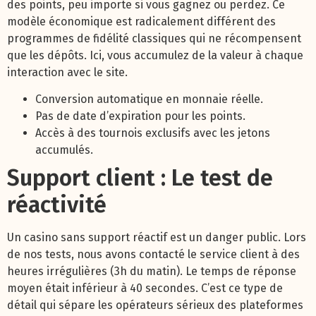
des points, peu importe si vous gagnez ou perdez. Ce
modèle économique est radicalement différent des
programmes de fidélité classiques qui ne récompensent
que les dépôts. Ici, vous accumulez de la valeur à chaque
interaction avec le site.
Conversion automatique en monnaie réelle.
Pas de date d’expiration pour les points.
Accès à des tournois exclusifs avec les jetons
accumulés.
Support client : Le test de
réactivité
Un casino sans support réactif est un danger public. Lors
de nos tests, nous avons contacté le service client à des
heures irrégulières (3h du matin). Le temps de réponse
moyen était inférieur à 40 secondes. C’est ce type de
détail qui sépare les opérateurs sérieux des plateformes