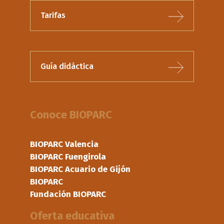
Tarifas
Guía didáctica
Conoce BIOPARC
BIOPARC Valencia
BIOPARC Fuengirola
BIOPARC Acuario de Gijón
BIOPARC
Fundación BIOPARC
Oferta educativa