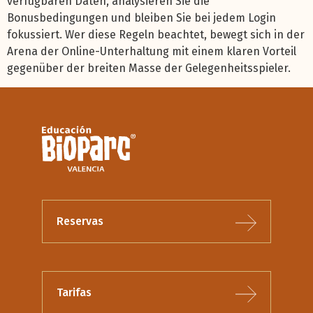
verfügbaren Daten, analysieren Sie die
Bonusbedingungen und bleiben Sie bei jedem Login
fokussiert. Wer diese Regeln beachtet, bewegt sich in der
Arena der Online-Unterhaltung mit einem klaren Vorteil
gegenüber der breiten Masse der Gelegenheitsspieler.
Reservas
Tarifas