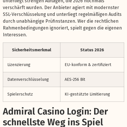
unterliegt strengen Auflagen, die 2026 nochmals
verschärft wurden. Der Anbieter agiert mit modernster
SSL-Verschlüsselung und unterliegt regelmäßigen Audits
durch unabhängige Prüfinstanzen. Wer die rechtlichen
Rahmenbedingungen ignoriert, spielt gegen die eigenen
Interessen.
Sicherheitsmerkmal
Status 2026
Lizenzierung
EU-konform & zertifiziert
Datenverschlüsselung
AES-256 Bit
Spielerschutz
KI-gestützte Limitierung
Admiral Casino Login: Der
schnellste Weg ins Spiel