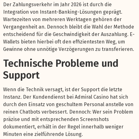
Der Zahlungsverkehr im Jahr 2026 ist durch die
Integration von Instant-Banking-Lösungen geprägt.
Wartezeiten von mehreren Werktagen gehören der
Vergangenheit an. Dennoch bleibt die Wahl der Methode
entscheidend für die Geschwindigkeit der Auszahlung. E-
Wallets bieten hierbei oft den effizientesten Weg, um
Gewinne ohne unnötige Verzögerungen zu transferieren.
Technische Probleme und
Support
Wenn die Technik versagt, ist der Support die letzte
Instanz. Der Kundendienst bei Admiral Casino hat sich
durch den Einsatz von geschultem Personal anstelle von
reinen Chatbots verbessert. Dennoch: Wer sein Problem
präzise und mit entsprechenden Screenshots
dokumentiert, erhält in der Regel innerhalb weniger
Minuten eine zielführende Lösung.