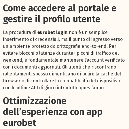
Come accedere al portale e
gestire il profilo utente
La procedura di
eurobet login
non è un semplice
inserimento di credenziali, ma il punto di ingresso verso
un ambiente protetto da crittografia end-to-end. Per
evitare blocchi o latenze durante i picchi di traffico del
weekend, è fondamentale mantenere l’account verificato
con i documenti aggiornati. Gli utenti che riscontrano
rallentamenti spesso dimenticano di pulire la cache del
browser o di controllare la compatibilità del dispositivo
con le ultime API di gioco introdotte quest’anno.
Ottimizzazione
dell’esperienza con app
eurobet