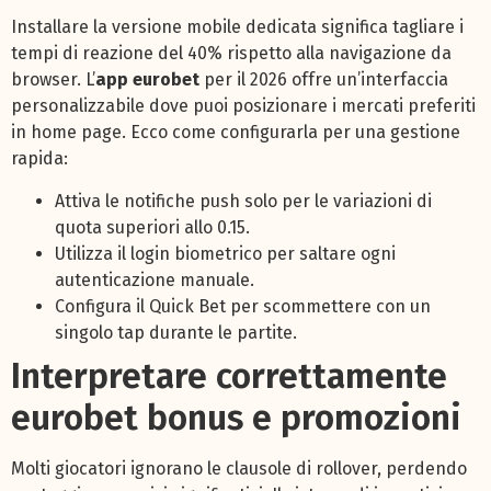
Installare la versione mobile dedicata significa tagliare i
tempi di reazione del 40% rispetto alla navigazione da
browser. L’
app eurobet
per il 2026 offre un’interfaccia
personalizzabile dove puoi posizionare i mercati preferiti
in home page. Ecco come configurarla per una gestione
rapida:
Attiva le notifiche push solo per le variazioni di
quota superiori allo 0.15.
Utilizza il login biometrico per saltare ogni
autenticazione manuale.
Configura il Quick Bet per scommettere con un
singolo tap durante le partite.
Interpretare correttamente
eurobet bonus e promozioni
Molti giocatori ignorano le clausole di rollover, perdendo