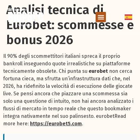
Analisi tecnica di
Eurobet: scommesse e
bonus 2026
Il 90% degli scommettitori italiani spreca il proprio
bankroll inseguendo quote irrealistiche su piattaforme
tecnicamente obsolete. Chi punta su
eurobet
non cerca
fortuna cieca, ma sfrutta un’infrastruttura dati che, nel
2026, ha ridefinito la velocità di esecuzione delle giocate
live. Se pensi ancora che piazzare una scommessa sia
solo una questione di intuito, non hai ancora analizzato i
flussi di mercato in tempo reale che questo bookmaker
integra nativamente nel suo palinsesto. eurobetRead
more here:
https://eurobet5.com
.