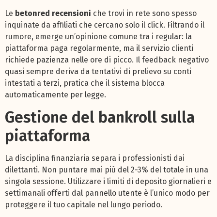
Le
betonred recensioni
che trovi in rete sono spesso
inquinate da affiliati che cercano solo il click. Filtrando il
rumore, emerge un’opinione comune tra i regular: la
piattaforma paga regolarmente, ma il servizio clienti
richiede pazienza nelle ore di picco. Il feedback negativo
quasi sempre deriva da tentativi di prelievo su conti
intestati a terzi, pratica che il sistema blocca
automaticamente per legge.
Gestione del bankroll sulla
piattaforma
La disciplina finanziaria separa i professionisti dai
dilettanti. Non puntare mai più del 2-3% del totale in una
singola sessione. Utilizzare i limiti di deposito giornalieri e
settimanali offerti dal pannello utente è l’unico modo per
proteggere il tuo capitale nel lungo periodo.