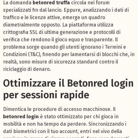
La domanda
betonred truffa
circola nei forum
specializzati fin dal lancio. Eppure, analizzando i dati di
traffico e le licenze attive, emerge un quadro
diametralmente opposto. La piattaforma utilizza
crittografia SSL di ultima generazione e protocolli di
verifica che rendono il gioco equo e trasparente. Il
problema sorge quando gli utenti ignorano i Termini e
Condizioni (T&C), finendo per lamentarsi di blocchi che, in
realtà, sono misure di sicurezza standard contro il
riciclaggio di denaro.
Ottimizzare il Betonred login
per sessioni rapide
Dimentica le procedure di accesso macchinose. Il
betonred login
è stato ottimizzato per chi gioca in
mobilità e non ha tempo da perdere. Sincronizzando i
dati biometrici con il tuo account, entri nel vivo della