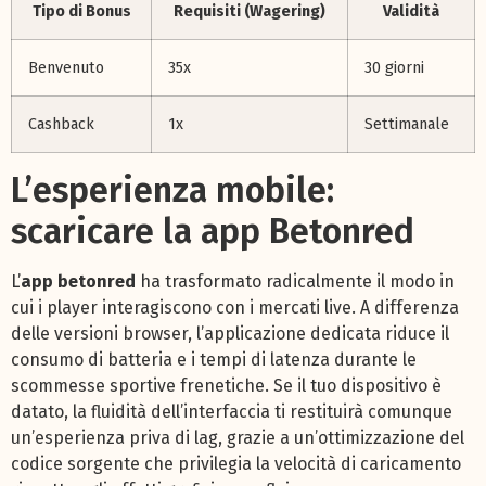
Tipo di Bonus
Requisiti (Wagering)
Validità
Benvenuto
35x
30 giorni
Cashback
1x
Settimanale
L’esperienza mobile:
scaricare la app Betonred
L’
app betonred
ha trasformato radicalmente il modo in
cui i player interagiscono con i mercati live. A differenza
delle versioni browser, l’applicazione dedicata riduce il
consumo di batteria e i tempi di latenza durante le
scommesse sportive frenetiche. Se il tuo dispositivo è
datato, la fluidità dell’interfaccia ti restituirà comunque
un’esperienza priva di lag, grazie a un’ottimizzazione del
codice sorgente che privilegia la velocità di caricamento