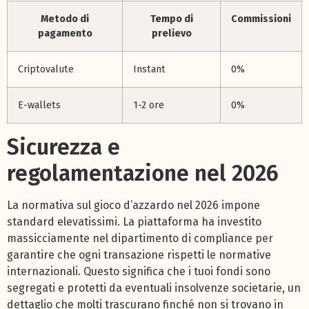
Metodo di
Tempo di
Commissioni
pagamento
prelievo
Criptovalute
Instant
0%
E-wallets
1-2 ore
0%
Sicurezza e
regolamentazione nel 2026
La normativa sul gioco d’azzardo nel 2026 impone
standard elevatissimi. La piattaforma ha investito
massicciamente nel dipartimento di compliance per
garantire che ogni transazione rispetti le normative
internazionali. Questo significa che i tuoi fondi sono
segregati e protetti da eventuali insolvenze societarie, un
dettaglio che molti trascurano finché non si trovano in