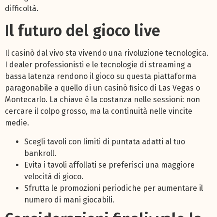
difficoltà.
Il futuro del gioco live
Il casinò dal vivo sta vivendo una rivoluzione tecnologica.
I dealer professionisti e le tecnologie di streaming a
bassa latenza rendono il gioco su questa piattaforma
paragonabile a quello di un casinò fisico di Las Vegas o
Montecarlo. La chiave è la costanza nelle sessioni: non
cercare il colpo grosso, ma la continuità nelle vincite
medie.
Scegli tavoli con limiti di puntata adatti al tuo
bankroll.
Evita i tavoli affollati se preferisci una maggiore
velocità di gioco.
Sfrutta le promozioni periodiche per aumentare il
numero di mani giocabili.