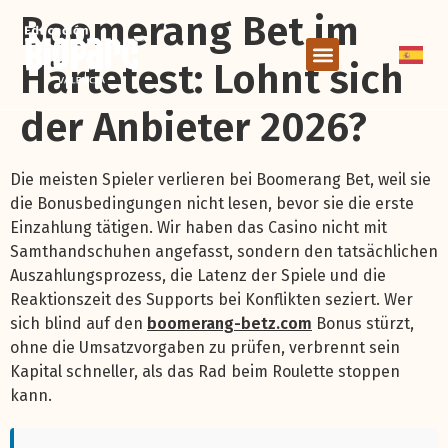
Boomerang Bet im
Härtetest: Lohnt sich
der Anbieter 2026?
Die meisten Spieler verlieren bei Boomerang Bet, weil sie
die Bonusbedingungen nicht lesen, bevor sie die erste
Einzahlung tätigen. Wir haben das Casino nicht mit
Samthandschuhen angefasst, sondern den tatsächlichen
Auszahlungsprozess, die Latenz der Spiele und die
Reaktionszeit des Supports bei Konflikten seziert. Wer
sich blind auf den
boomerang-betz.com
Bonus stürzt,
ohne die Umsatzvorgaben zu prüfen, verbrennt sein
Kapital schneller, als das Rad beim Roulette stoppen
kann.