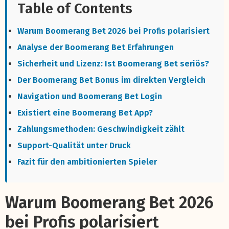
Table of Contents
Warum Boomerang Bet 2026 bei Profis polarisiert
Analyse der Boomerang Bet Erfahrungen
Sicherheit und Lizenz: Ist Boomerang Bet seriös?
Der Boomerang Bet Bonus im direkten Vergleich
Navigation und Boomerang Bet Login
Existiert eine Boomerang Bet App?
Zahlungsmethoden: Geschwindigkeit zählt
Support-Qualität unter Druck
Fazit für den ambitionierten Spieler
Warum Boomerang Bet 2026
bei Profis polarisiert