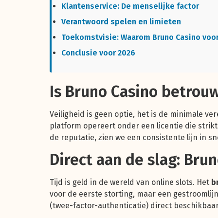
Klantenservice: De menselijke factor
Verantwoord spelen en limieten
Toekomstvisie: Waarom Bruno Casino voo
Conclusie voor 2026
Is Bruno Casino betrou
Veiligheid is geen optie, het is de minimale ver
platform opereert onder een licentie die stri
de reputatie, zien we een consistente lijn in 
Direct aan de slag: Bru
Tijd is geld in de wereld van online slots. Het
b
voor de eerste storting, maar een gestroomlij
(twee-factor-authenticatie) direct beschikba