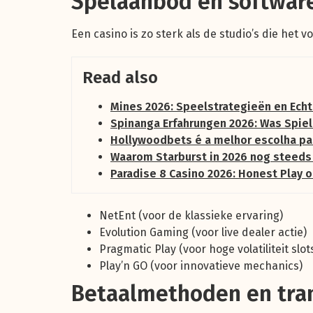
Spelaanbod en softwar
Een casino is zo sterk als de studio’s die het 
Read also
Mines 2026: Speelstrategieën en Echt
Spinanga Erfahrungen 2026: Was Spiel
Hollywoodbets é a melhor escolha p
Waarom Starburst in 2026 nog steeds 
Paradise 8 Casino 2026: Honest Play o
NetEnt (voor de klassieke ervaring)
Evolution Gaming (voor live dealer actie)
Pragmatic Play (voor hoge volatiliteit slot
Play’n GO (voor innovatieve mechanics)
Betaalmethoden en tra