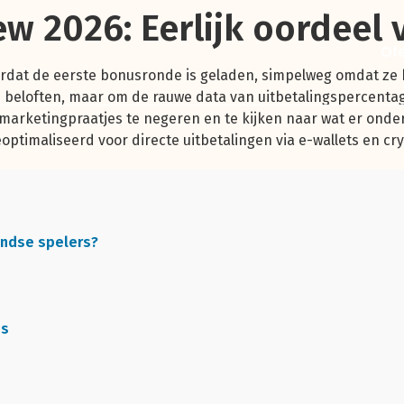
w 2026: Eerlijk oordeel 
Ofe
ordat de eerste bonusronde is geladen, simpelweg omdat ze 
e beloften, maar om de rauwe data van uitbetalingspercentage
de marketingpraatjes te negeren en te kijken naar wat er ond
eoptimaliseerd voor directe uitbetalingen via e-wallets en cry
andse spelers?
us