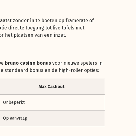
aatst zonder in te boeten op framerate of
ie directe toegang tot live tafels met
oor het plaatsen van een inzet.
 De
bruno casino bonus
voor nieuwe spelers in
de standaard bonus en de high-roller opties:
Max Cashout
Onbeperkt
Op aanvraag