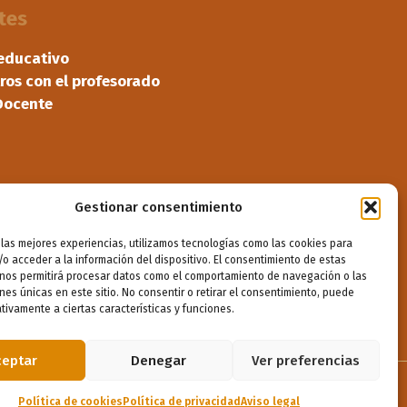
tes
 educativo
ros con el profesorado
Docente
Gestionar consentimiento
 las mejores experiencias, utilizamos tecnologías como las cookies para
o acceder a la información del dispositivo. El consentimiento de estas
 nos permitirá procesar datos como el comportamiento de navegación o las
ones únicas en este sitio. No consentir o retirar el consentimiento, puede
tivamente a ciertas características y funciones.
ceptar
Denegar
Ver preferencias
Política de cookies
Política de privacidad
Aviso legal