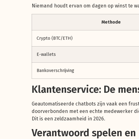
Niemand houdt ervan om dagen op winst te wac
Methode
Crypto (BTC/ETH)
E-wallets
Bankoverschrijving
Klantenservice: De mens
Geautomatiseerde chatbots zijn vaak een frust
doorverbonden met een echte medewerker die ni
Dit is een zeldzaamheid in 2026.
Verantwoord spelen en 