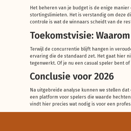
Het beheren van je budget is de enige manier o
stortingslimieten. Het is verstandig om deze dir
controle is wat de winnaars scheidt van de res
Toekomstvisie: Waarom 
Terwijl de concurrentie blijft hangen in vero
ervaring die de standaard zet. Het gaat hier ni
tegenwerkt. Of je nu een casual speler bent o
Conclusie voor 2026
Na uitgebreide analyse kunnen we stellen dat
een platform voor spelers die waarde hechten
vindt hier precies wat nodig is voor een prof