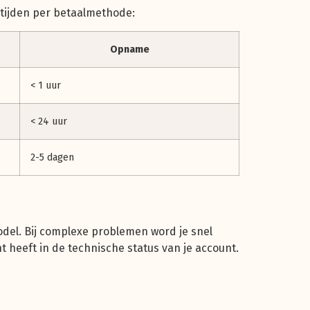
tijden per betaalmethode:
Opname
< 1 uur
< 24 uur
2-5 dagen
odel. Bij complexe problemen word je snel
 heeft in de technische status van je account.