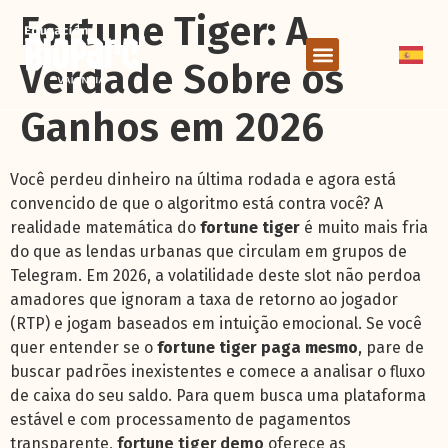
Fortune Tiger: A
Verdade Sobre os
Ganhos em 2026
Você perdeu dinheiro na última rodada e agora está
convencido de que o algoritmo está contra você? A
realidade matemática do
fortune tiger
é muito mais fria
do que as lendas urbanas que circulam em grupos de
Telegram. Em 2026, a volatilidade deste slot não perdoa
amadores que ignoram a taxa de retorno ao jogador
(RTP) e jogam baseados em intuição emocional. Se você
quer entender se o
fortune tiger paga mesmo
, pare de
buscar padrões inexistentes e comece a analisar o fluxo
de caixa do seu saldo. Para quem busca uma plataforma
estável e com processamento de pagamentos
transparente,
fortune tiger demo
oferece as