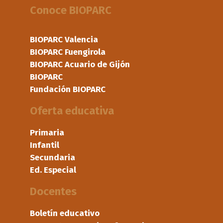
Conoce BIOPARC
BIOPARC Valencia
BIOPARC Fuengirola
BIOPARC Acuario de Gijón
BIOPARC
Fundación BIOPARC
Oferta educativa
Primaria
Infantil
Secundaria
Ed. Especial
Docentes
Boletín educativo