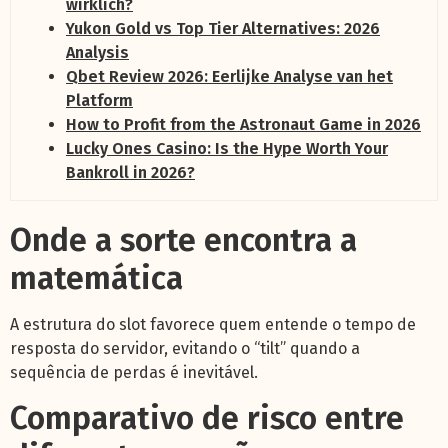
wirklich?
Yukon Gold vs Top Tier Alternatives: 2026
Analysis
Qbet Review 2026: Eerlijke Analyse van het
Platform
How to Profit from the Astronaut Game in 2026
Lucky Ones Casino: Is the Hype Worth Your
Bankroll in 2026?
Onde a sorte encontra a
matemática
A estrutura do slot favorece quem entende o tempo de
resposta do servidor, evitando o “tilt” quando a
sequência de perdas é inevitável.
Comparativo de risco entre