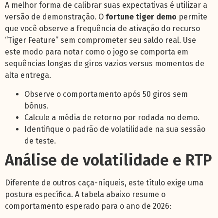
A melhor forma de calibrar suas expectativas é utilizar a
versão de demonstração. O
fortune tiger demo
permite
que você observe a frequência de ativação do recurso
“Tiger Feature” sem comprometer seu saldo real. Use
este modo para notar como o jogo se comporta em
sequências longas de giros vazios versus momentos de
alta entrega.
Observe o comportamento após 50 giros sem
bônus.
Calcule a média de retorno por rodada no demo.
Identifique o padrão de volatilidade na sua sessão
de teste.
Análise de volatilidade e RTP
Diferente de outros caça-níqueis, este título exige uma
postura específica. A tabela abaixo resume o
comportamento esperado para o ano de 2026: