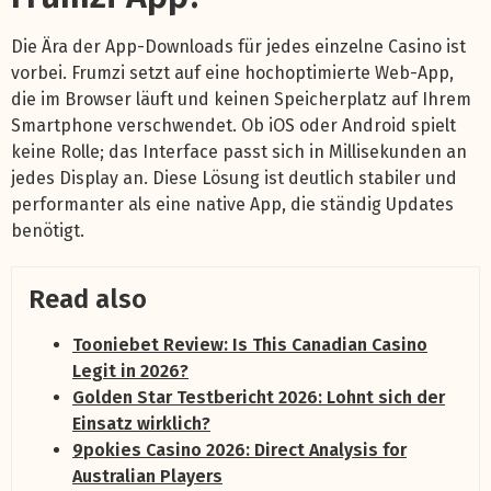
Die Ära der App-Downloads für jedes einzelne Casino ist
vorbei. Frumzi setzt auf eine hochoptimierte Web-App,
die im Browser läuft und keinen Speicherplatz auf Ihrem
Smartphone verschwendet. Ob iOS oder Android spielt
keine Rolle; das Interface passt sich in Millisekunden an
jedes Display an. Diese Lösung ist deutlich stabiler und
performanter als eine native App, die ständig Updates
benötigt.
Read also
Tooniebet Review: Is This Canadian Casino
Legit in 2026?
Golden Star Testbericht 2026: Lohnt sich der
Einsatz wirklich?
9pokies Casino 2026: Direct Analysis for
Australian Players