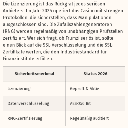
Die Lizenzierung ist das Rückgrat jedes seriösen
Anbieters. Im Jahr 2026 operiert das Casino mit strengen
Protokollen, die sicherstellen, dass Manipulationen
ausgeschlossen sind. Die Zufallszahlengeneratoren
(RNG) werden regelmäßig von unabhängigen Prüfstellen
zertifiziert. Wer sich fragt, ob Frumzi seriös ist, sollte
einen Blick auf die SSL-Verschlüsselung und die SSL-
Zertifikate werfen, die den Industriestandard für
Finanzinstitute erfüllen.
Sicherheitsmerkmal
Status 2026
Lizenzierung
Geprüft & Aktiv
Datenverschlüsselung
AES-256 Bit
RNG-Zertifizierung
Regelmäßig auditiert