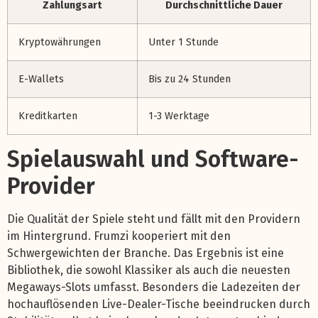
Zahlungsart
Durchschnittliche Dauer
Kryptowährungen
Unter 1 Stunde
E-Wallets
Bis zu 24 Stunden
Kreditkarten
1-3 Werktage
Spielauswahl und Software-
Provider
Die Qualität der Spiele steht und fällt mit den Providern
im Hintergrund. Frumzi kooperiert mit den
Schwergewichten der Branche. Das Ergebnis ist eine
Bibliothek, die sowohl Klassiker als auch die neuesten
Megaways-Slots umfasst. Besonders die Ladezeiten der
hochauflösenden Live-Dealer-Tische beeindrucken durch