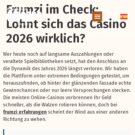
Frumzi im Check:
Lohnt sich das Casino
2026 wirklich?
Wer heute noch auf langsame Auszahlungen oder
veraltete Spielbibliotheken setzt, hat den Anschluss an
die Dynamik des Jahres 2026 längst verloren. Wir haben
die Plattform unter extremen Bedingungen getestet, um
herauszufinden, ob hinter der glänzenden Fassade echte
Gewinnchancen oder nur leere Versprechungen stecken.
Die meisten Online-Casinos verbrennen Ihr Geld
schneller, als die Walzen rotieren können, doch bei
frumzi erfahrungen
scheint der Wind aus einer anderen
Richtung zu wehen.