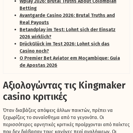
Wplay 2026: Brutal Truths About Colombian
Betting
Avantgarde Casino 2026: Brutal Truths and
Real Payouts
Betandplay im Test: Lohnt sich der Einsatz
2026 wirklich?
DrückGlück im Test 2026: Lohnt sich das
Casino noch?
O Premier Bet Aviator em Moçambique: Guia
de Apostas 2026
Αξιολογώντας τις Kingmaker
casino κριτικές
Όταν διαβάζεις απόψεις άλλων παικτών, πρέπει να
ξεχωρίζεις το συναίσθημα από τα γεγονότα. Οι
περισσότερες αρνητικές κριτικές προέρχονται από παίκτες
που δεν διάβασαν τους κανόνες περί αναλήψεων. Οι