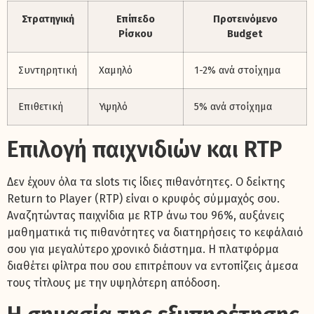
Στρατηγική
Επίπεδο
Προτεινόμενο
Ρίσκου
Budget
Συντηρητική
Χαμηλό
1-2% ανά στοίχημα
Επιθετική
Υψηλό
5% ανά στοίχημα
Επιλογή παιχνιδιών και RTP
Δεν έχουν όλα τα slots τις ίδιες πιθανότητες. Ο δείκτης
Return to Player (RTP) είναι ο κρυφός σύμμαχός σου.
Αναζητώντας παιχνίδια με RTP άνω του 96%, αυξάνεις
μαθηματικά τις πιθανότητες να διατηρήσεις το κεφάλαιό
σου για μεγαλύτερο χρονικό διάστημα. Η πλατφόρμα
διαθέτει φίλτρα που σου επιτρέπουν να εντοπίζεις άμεσα
τους τίτλους με την υψηλότερη απόδοση.