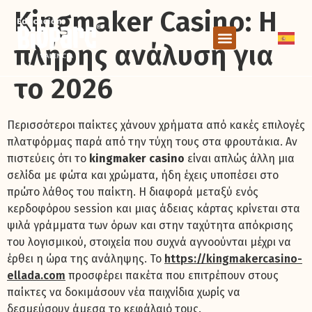
Kingmaker Casino: Η
πλήρης ανάλυση για
το 2026
Περισσότεροι παίκτες χάνουν χρήματα από κακές επιλογές
πλατφόρμας παρά από την τύχη τους στα φρουτάκια. Αν
πιστεύεις ότι το
kingmaker casino
είναι απλώς άλλη μια
σελίδα με φώτα και χρώματα, ήδη έχεις υποπέσει στο
πρώτο λάθος του παίκτη. Η διαφορά μεταξύ ενός
κερδοφόρου session και μιας άδειας κάρτας κρίνεται στα
ψιλά γράμματα των όρων και στην ταχύτητα απόκρισης
του λογισμικού, στοιχεία που συχνά αγνοούνται μέχρι να
έρθει η ώρα της ανάληψης. Το
https://kingmakercasino-
ellada.com
προσφέρει πακέτα που επιτρέπουν στους
παίκτες να δοκιμάσουν νέα παιχνίδια χωρίς να
δεσμεύσουν άμεσα το κεφάλαιό τους.