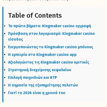
Table of Contents
Τα πρώτα βήματα: Kingmaker casino εγγραφή
Πρόσβαση στον λογαριασμό: Kingmaker casino
είσοδος
Ενεργοποιώντας το Kingmaker casino μπόνους
Η εμπειρία στο Kingmaker casino app
Αξιολογώντας τις Kingmaker casino κριτικές
Στρατηγική διαχείρισης κεφαλαίου
Επιλογή παιχνιδιών και RTP
Η σημασία της εξυπηρέτησης πελατών
Γιατί το 2026 είναι η χρονιά του