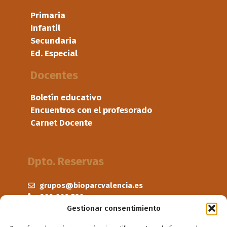
Primaria
Infantil
Secundaria
Ed. Especial
Docentes
Boletín educativo
Encuentros con el profesorado
Carnet Docente
Dpto. Reservas
grupos@bioparcvalencia.es
960 660 526
Gestionar consentimiento
Dpto. Educación