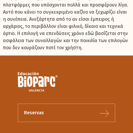
πλατφόρμες που υπόσχονται πολλά και προσφέρουν λίγα.
Αυτό που κάνει το συγκεκριμένο καζίνο να ξεχωρίζει είναι
η συνέπεια. Ανεξάρτητα από το αν είσαι έμπειρος ή
αρχάριος, το περιβάλλον είναι φιλικό, δίκαιο και τεχνικά
άρτιο. Η επιλογή να επενδύσεις χρόνο εδώ βασίζεται στην
ασφάλεια των συναλλαγών και την ποικιλία των επιλογών
που δεν κουράζουν ποτέ τον χρήστη.
Reservas