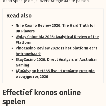
‘dead spins’ je om je inzetstrategie aan te passen.
Read also
Nine Casino Review 2026: The Hard Truth for
UK Players
Wplay Colombia 2026: Analytical Review of the
Platform
PinoCasino Review 2026: Is het platform echt
betrouwbaar?
StayCasino 2026: Direct Analysis of Australian
Gaming
Αξιολόγηση bet365 live: Η απόλυτη εμπειρία
στοιχήματος 2026
Effectief kronos online
spelen