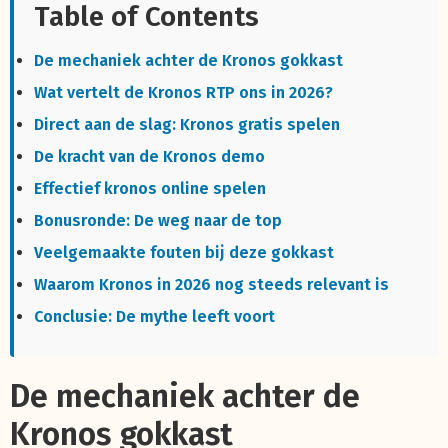
Table of Contents
De mechaniek achter de Kronos gokkast
Wat vertelt de Kronos RTP ons in 2026?
Direct aan de slag: Kronos gratis spelen
De kracht van de Kronos demo
Effectief kronos online spelen
Bonusronde: De weg naar de top
Veelgemaakte fouten bij deze gokkast
Waarom Kronos in 2026 nog steeds relevant is
Conclusie: De mythe leeft voort
De mechaniek achter de
Kronos gokkast