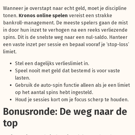
Wanneer je overstapt naar echt geld, moet je discipline
tonen.
Kronos online spelen
vereist een strakke
bankroll-management. De meeste spelers gaan de mist
in door hun inzet te verhogen na een reeks verliezende
spins. Dit is de snelste weg naar een nul-saldo. Hanteer
een vaste inzet per sessie en bepaal vooraf je ‘stop-loss’
limiet.
Stel een dagelijks verlieslimiet in.
Speel nooit met geld dat bestemd is voor vaste
lasten.
Gebruik de auto-spin functie alleen als je een limiet
op het aantal spins hebt ingesteld.
Houd je sessies kort om je focus scherp te houden.
Bonusronde: De weg naar de
top