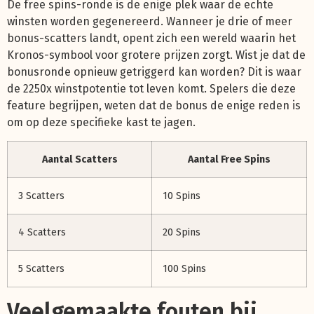
De free spins-ronde is de enige plek waar de echte
winsten worden gegenereerd. Wanneer je drie of meer
bonus-scatters landt, opent zich een wereld waarin het
Kronos-symbool voor grotere prijzen zorgt. Wist je dat de
bonusronde opnieuw getriggerd kan worden? Dit is waar
de 2250x winstpotentie tot leven komt. Spelers die deze
feature begrijpen, weten dat de bonus de enige reden is
om op deze specifieke kast te jagen.
Aantal Scatters
Aantal Free Spins
3 Scatters
10 Spins
4 Scatters
20 Spins
5 Scatters
100 Spins
Veelgemaakte fouten bij