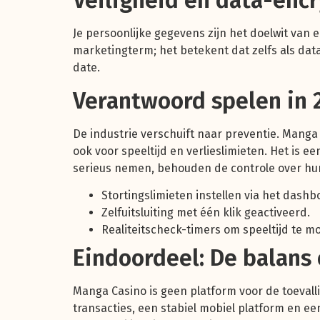
Veiligheid en data-encr
Je persoonlijke gegevens zijn het doelwit van 
marketingterm; het betekent dat zelfs als dat
date.
Verantwoord spelen in 
De industrie verschuift naar preventie. Manga
ook voor speeltijd en verlieslimieten. Het is 
serieus nemen, behouden de controle over hun
Stortingslimieten instellen via het dashb
Zelfuitsluiting met één klik geactiveerd.
Realiteitscheck-timers om speeltijd te m
Eindoordeel: De balan
Manga Casino is geen platform voor de toevalli
transacties, een stabiel mobiel platform en e