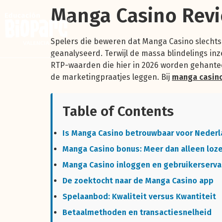
Manga Casino Revie
Spelers die beweren dat Manga Casino slechts
geanalyseerd. Terwijl de massa blindelings inze
RTP-waarden die hier in 2026 worden gehanteerd
de marketingpraatjes leggen. Bij
manga casin
Table of Contents
Is Manga Casino betrouwbaar voor Nederl
Manga Casino bonus: Meer dan alleen loz
Manga Casino inloggen en gebruikerserva
De zoektocht naar de Manga Casino app
Spelaanbod: Kwaliteit versus Kwantiteit
Betaalmethoden en transactiesnelheid