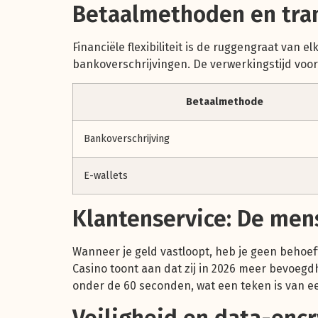
Betaalmethoden en tra
Financiële flexibiliteit is de ruggengraat van
bankoverschrijvingen. De verwerkingstijd voo
Betaalmethode
Bankoverschrijving
E-wallets
Klantenservice: De mens
Wanneer je geld vastloopt, heb je geen behoe
Casino toont aan dat zij in 2026 meer bevoegd
onder de 60 seconden, wat een teken is van ee