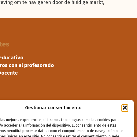
geving om te navigeren door de huidige markt,
tes
 educativo
ros con el profesorado
Docente
Gestionar consentimiento
 las mejores experiencias, utilizamos tecnologías como las cookies para
o acceder a la información del dispositivo. El consentimiento de estas
 nos permitirá procesar datos como el comportamiento de navegación o las
ones únicas en este sitio. No consentir o retirar el consentimiento, puede