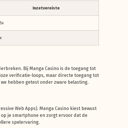
Inzetvereiste
5x
x
derbreken. Bij Manga Casino is de toegang tot
loze verificatie-loops, maar directe toegang tot
die we hebben getest onder zware belasting.
gressive Web Apps). Manga Casino kiest bewust
 op je smartphone en zorgt ervoor dat de
llere spelervaring.