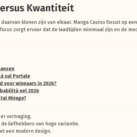
versus Kwantiteit
0 daarvan klonen zijn van elkaar. Manga Casino focust op ee
focus zorgt ervoor dat de laadtijden minimaal zijn en de me
kansen
tà sul Portale
d voor winnaars in 2026?
obabilità nel 2026
ital Mirage?
er vertraging.
 de liefhebbers van hoge variantie.
et een modern design.