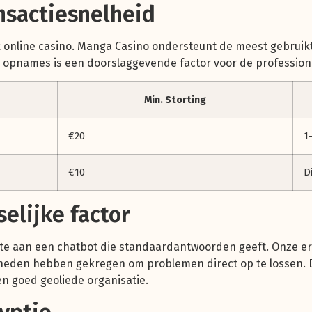
nsactiesnelheid
 elk online casino. Manga Casino ondersteunt de meest gebrui
r opnames is een doorslaggevende factor voor de professione
Min. Storting
€20
1
€10
D
elijke factor
fte aan een chatbot die standaardantwoorden geeft. Onze e
heden hebben gekregen om problemen direct op te lossen. De 
n goed geoliede organisatie.