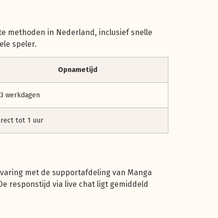
kte methoden in Nederland, inclusief snelle
le speler.
Opnametijd
-3 werkdagen
irect tot 1 uur
rvaring met de supportafdeling van Manga
responstijd via live chat ligt gemiddeld