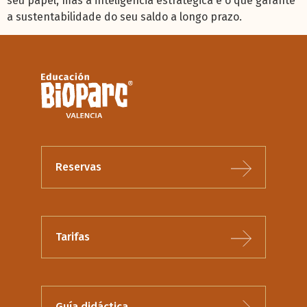
seu papel, mas a inteligência estratégica é o que garante
a sustentabilidade do seu saldo a longo prazo.
Reservas
Tarifas
Guía didáctica