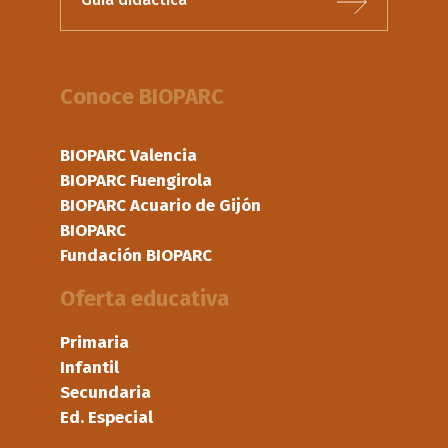
Conoce BIOPARC
BIOPARC Valencia
BIOPARC Fuengirola
BIOPARC Acuario de Gijón
BIOPARC
Fundación BIOPARC
Oferta educativa
Primaria
Infantil
Secundaria
Ed. Especial