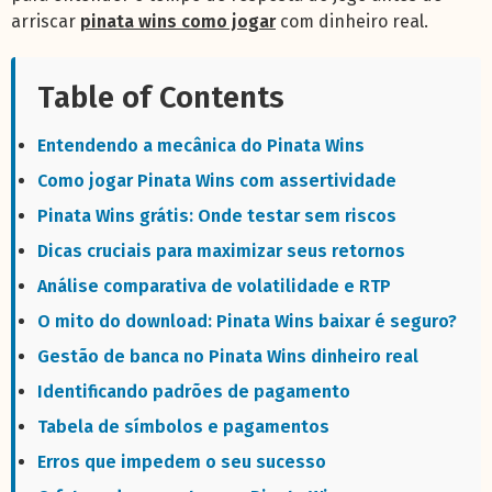
arriscar
pinata wins como jogar
com dinheiro real.
Table of Contents
Entendendo a mecânica do Pinata Wins
Como jogar Pinata Wins com assertividade
Pinata Wins grátis: Onde testar sem riscos
Dicas cruciais para maximizar seus retornos
Análise comparativa de volatilidade e RTP
O mito do download: Pinata Wins baixar é seguro?
Gestão de banca no Pinata Wins dinheiro real
Identificando padrões de pagamento
Tabela de símbolos e pagamentos
Erros que impedem o seu sucesso