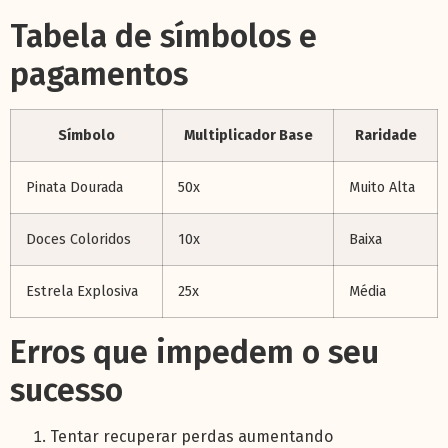
Tabela de símbolos e
pagamentos
Símbolo
Multiplicador Base
Raridade
Pinata Dourada
50x
Muito Alta
Doces Coloridos
10x
Baixa
Estrela Explosiva
25x
Média
Erros que impedem o seu
sucesso
Tentar recuperar perdas aumentando