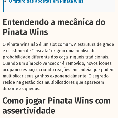
O futuro das apostas em Pinata Wins
Entendendo a mecânica do
Pinata Wins
O Pinata Wins não é um slot comum. A estrutura de grade
e o sistema de “cascata” exigem uma análise de
probabilidade diferente dos caça-níqueis tradicionais.
Quando um símbolo vencedor é removido, novos ícones
ocupam o espaço, criando reações em cadeia que podem
multiplicar seus ganhos exponencialmente. O segredo
reside na gestão dos multiplicadores que aparecem
durante as quedas.
Como jogar Pinata Wins com
assertividade