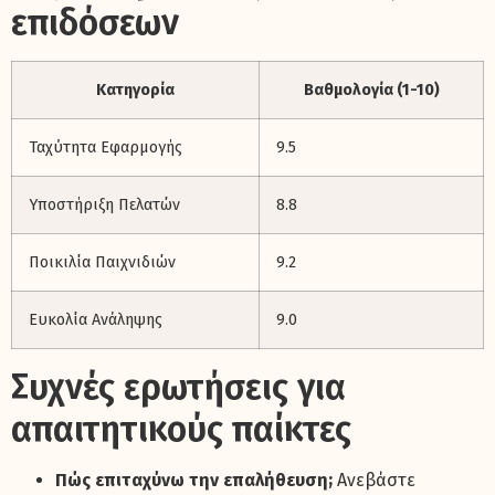
επιδόσεων
Κατηγορία
Βαθμολογία (1-10)
Ταχύτητα Εφαρμογής
9.5
Υποστήριξη Πελατών
8.8
Ποικιλία Παιχνιδιών
9.2
Ευκολία Ανάληψης
9.0
Συχνές ερωτήσεις για
απαιτητικούς παίκτες
Πώς επιταχύνω την επαλήθευση;
Ανεβάστε