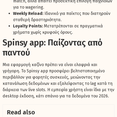
match, αλλά απαιτεί προσεκτική επιλογή παιχνιδιών
για το wagering.
Weekly Reload:
Ιδανικό για παίκτες που διατηρούν
σταθερή δραστηριότητα.
Loyalty Points:
Μετατρέπονται σε πραγματικά
χρήματα χωρίς κρυφούς όρους.
Spinsy app: Παίζοντας από
παντού
Μια εφαρμογή καζίνο πρέπει να είναι ελαφριά και
γρήγορη. Το Spinsy app προσφέρει βελτιστοποιημένο
περιβάλλον για φορητές συσκευές, μειώνοντας την
κατανάλωση δεδομένων και εξαλείφοντας το lag κατά τη
διάρκεια των live slots. Η εμπειρία χρήστη είναι ίδια με την
desktop έκδοση, κάτι σπάνιο για τα δεδομένα του 2026.
Read also