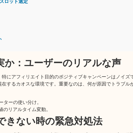
スロット選定
か
か真実か：ユーザーのリアルな声
。特にアフィリエイト目的のポジティブキャンペーンはノイズ
混在するカオスな環境です。重要なのは、何が原因でトラブル
レーターの使い分け。
定値のリアルタイム変動。
ができない時の緊急対処法