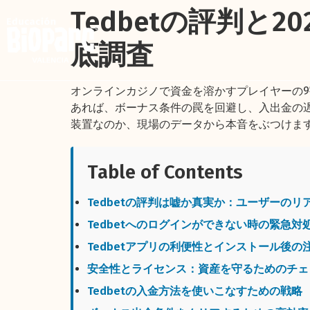
Tedbetの評判と
底調査
オンラインカジノで資金を溶かすプレイヤーの9
あれば、ボーナス条件の罠を回避し、入出金の遅
装置なのか、現場のデータから本音をぶつけます。Rea
Table of Contents
Tedbetの評判は嘘か真実か：ユーザーのリ
Tedbetへのログインができない時の緊急対
Tedbetアプリの利便性とインストール後の
安全性とライセンス：資産を守るためのチェ
Tedbetの入金方法を使いこなすための戦略