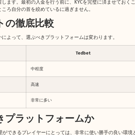
します。最初の入金を行う前に、KYCを完璧に済ませておく
ところ自分の首を絞めているに過ぎません。
イトの徹底比較
かによって、選ぶべきプラットフォームは変わります。
Tedbet
中程度
高速
非常に多い
べきプラットフォームか
己管理ができるプレイヤーにとっては、非常に使い勝手の良い環