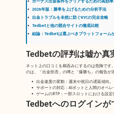
ボーナス出金条件をクリアするための高効率
2026年版：勝率を上げるための分析手法
出金トラブルを未然に防ぐKYCの完全攻略
Tedbetと他の競合サイトの徹底比較
結論：Tedbetは選ぶべきプラットフォーム
Tedbetの評判は嘘
ネット上の口コミを鵜呑みにするのは危険です
のは、「出金拒否」の噂と「爆勝ち」の報告が
出金速度の変動：週末や祝日の遅延傾向。
サポートの対応：AIボットと人間のオペ
ゲームのRTP：一部スロットにおける設
Tedbetへのログイン