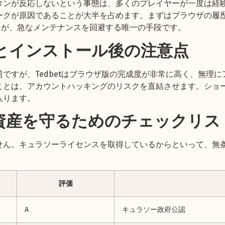
タンが反応しないという事態は、多くのプレイヤーが一度は経
ークが原因であることが大半を占めます。まずはブラウザの履
とが、急なメンテナンスを回避する唯一の手段です。
便性とインストール後の注意点
ですが、Tedbetはブラウザ版の完成度が非常に高く、無理
ことは、アカウントハッキングのリスクを直結させます。ショ
入ります。
資産を守るためのチェックリス
ん。キュラソーライセンスを取得しているからといって、無条
。
評価
A
キュラソー政府公認