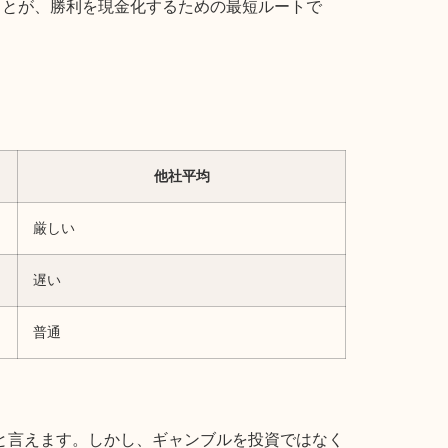
ことが、勝利を現金化するための最短ルートで
他社平均
厳しい
遅い
普通
境と言えます。しかし、ギャンブルを投資ではなく