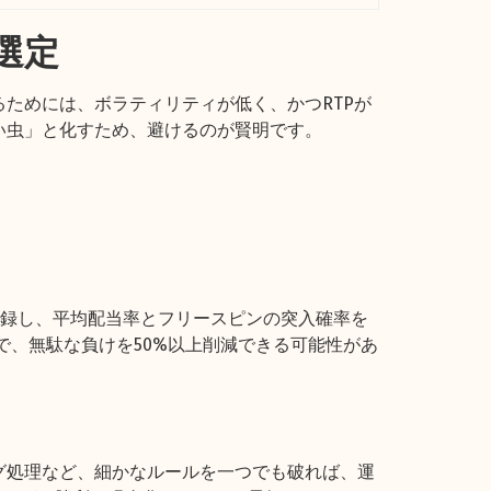
選定
ためには、ボラティリティが低く、かつRTPが
い虫」と化すため、避けるのが賢明です。
記録し、平均配当率とフリースピンの突入確率を
で、無駄な負けを50%以上削減できる可能性があ
グ処理など、細かなルールを一つでも破れば、運