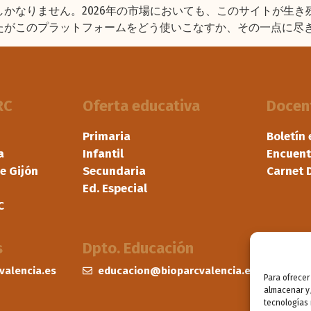
かなりません。2026年の市場においても、このサイトが生
たがこのプラットフォームをどう使いこなすか、その一点に尽
RC
Oferta educativa
Docen
Primaria
Boletín
a
Infantil
Encuent
e Gijón
Secundaria
Carnet 
Ed. Especial
C
s
Dpto. Educación
alencia.es
educacion@bioparcvalencia.es
Para ofrecer
almacenar y/
tecnologías