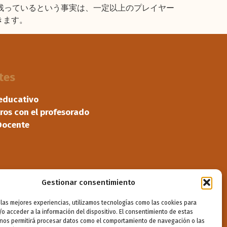
き残っているという事実は、一定以上のプレイヤー
きます。
tes
 educativo
ros con el profesorado
Docente
Gestionar consentimiento
 las mejores experiencias, utilizamos tecnologías como las cookies para
o acceder a la información del dispositivo. El consentimiento de estas
 nos permitirá procesar datos como el comportamiento de navegación o las