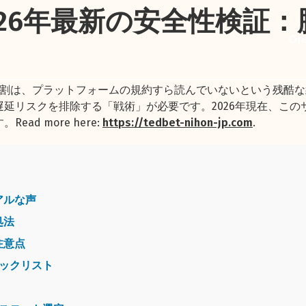
2026年最新の安全性検
Ofe
割は、プラットフォームの規約すら読んでいないという残酷な統
延リスクを排除する「戦術」が必要です。2026年現在、こ
d more here:
https://tedbet-nihon-jp.com
.
アルな声
処法
注意点
ックリスト