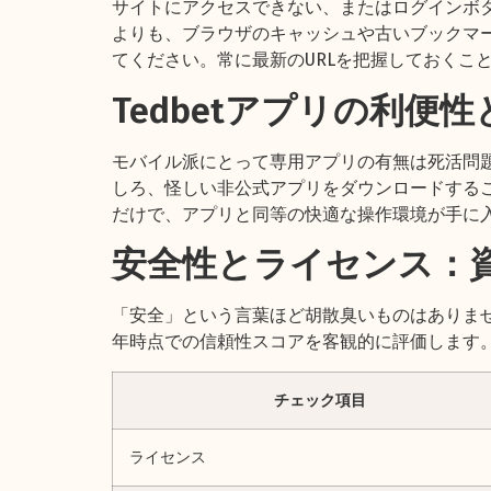
サイトにアクセスできない、またはログインボ
よりも、ブラウザのキャッシュや古いブックマ
てください。常に最新のURLを把握しておくこ
Tedbetアプリの利
モバイル派にとって専用アプリの有無は死活問題
しろ、怪しい非公式アプリをダウンロードする
だけで、アプリと同等の快適な操作環境が手に
安全性とライセンス：
「安全」という言葉ほど胡散臭いものはありませ
年時点での信頼性スコアを客観的に評価します
チェック項目
ライセンス