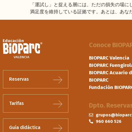
「運試し」と捉える層には、ただの損失の場にし
満足度を維持している証拠です。あとは、あな
Conoce BIOPA
BIOPARC Valencia
BIOPARC Fuengirol
BIOPARC Acuario d
Reservas
BIOPARC
Fundación BIOPAR
Tarifas
Dpto. Reserva
grupos@bioparcv
960 660 526
Guía didáctica