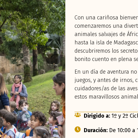
Con una cariñosa bienve
comenzaremos una diverti
animales salvajes de Áfri
hasta la isla de Madagasc
descubriremos los secreto
bonito cuento en plena se
En un día de aventura no 
juegos, y antes de irnos,
cuidadores/as de las ave
estos maravillosos anima
Dirigido a:
1º y 2º Cic
Duración:
De 10:00 a 