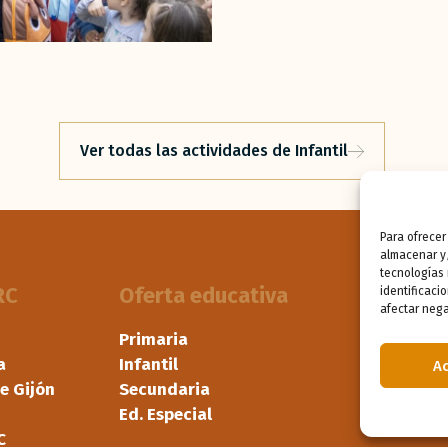
Ver todas las actividades de Infantil
Para ofrecer
almacenar y/
tecnologías
RC
Oferta educativa
Docen
identificaci
afectar nega
Primaria
Boletín
a
Infantil
Encuent
A
e Gijón
Secundaria
Carnet 
Ed. Especial
C