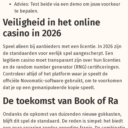
Advies: Test beide via een demo om jouw voorkeur
te bepalen.
Veiligheid in het online
casino in 2026
Speel alleen bij aanbieders met een licentie. In 2026 zijn
de standaarden voor eerlijk spel aangescherpt. Een
legitiem casino moet transparant zijn over hun licenties
en de random number generator (RNG) certificeringen.
Controleer altijd of het platform waar je speelt de
officiële Novomatic-software gebruikt, om te voorkomen
dat je op een gemanipuleerde kopie speelt.
De toekomst van Book of Ra
Ondanks de opkomst van duizenden nieuwe gokkasten,
blijft dit spel de standaard. De reden is simpel: het biedt
een pure ervaring zonder onnodige franje. De combinatie