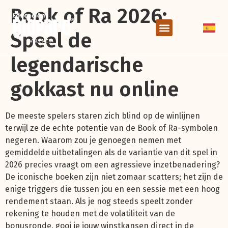
Book of Ra 2026:
Speel de
legendarische
gokkast nu online
De meeste spelers staren zich blind op de winlijnen
terwijl ze de echte potentie van de Book of Ra-symbolen
negeren. Waarom zou je genoegen nemen met
gemiddelde uitbetalingen als de variantie van dit spel in
2026 precies vraagt om een agressieve inzetbenadering?
De iconische boeken zijn niet zomaar scatters; het zijn de
enige triggers die tussen jou en een sessie met een hoog
rendement staan. Als je nog steeds speelt zonder
rekening te houden met de volatiliteit van de
bonusronde, gooi je jouw winstkansen direct in de