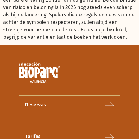
van risico en beloning is in 2026 nog steeds even scherp
als bij de lancering. Spelers die de regels en de wiskunde
achter de symbolen respecteren, zullen altijd een
streepje voor hebben op de rest. Focus op je bankroll,
begrijp de variantie en laat de boeken het werk doen.
Reservas
Tarifas