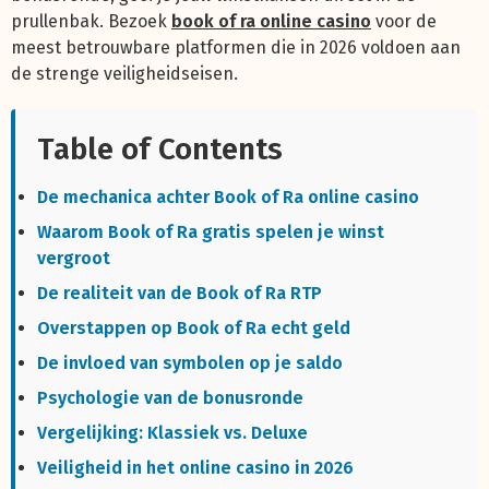
prullenbak. Bezoek
book of ra online casino
voor de
meest betrouwbare platformen die in 2026 voldoen aan
de strenge veiligheidseisen.
Table of Contents
De mechanica achter Book of Ra online casino
Waarom Book of Ra gratis spelen je winst
vergroot
De realiteit van de Book of Ra RTP
Overstappen op Book of Ra echt geld
De invloed van symbolen op je saldo
Psychologie van de bonusronde
Vergelijking: Klassiek vs. Deluxe
Veiligheid in het online casino in 2026