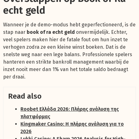
echt geld
Wanneer je de demo-modus hebt geperfectioneerd, is de
stap naar
book of ra echt geld
onvermijdelijk. Echter,
veel spelers maken hier de fatale fout om hun inzet te
verhogen zodra ze een kleine winst boeken. Dat is de
snelste weg naar een lege balans. Professionele spelers
hanteren een strikte bankroll management waarbij de
inzet nooit meer dan 1% van het totale saldo bedraagt
per draai.
Read also
Roobet Ελλάδα 2026: Πλήρης ανάλυση της
πλατφόρμας
Kingmaker Casino: Η πλήρης ανάλυση για το
2026
Lukki Casino: A Sharp 2026 Analysis for High-