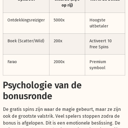
op rij)
Ontdekkingsreiziger
5000x
Hoogste
uitbetaler
Boek (Scatter/Wild)
200x
Activeert 10
Free Spins
Farao
2000x
Premium
symbool
Psychologie van de
bonusronde
De gratis spins zijn waar de magie gebeurt, maar ze zijn
ook de grootste valstrik. Veel spelers stoppen zodra de
bonus is afgelopen. Dit is een emotionele beslissing. De