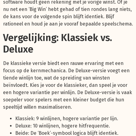
software houdt geen rekening met je vorige winst. Of je
nu net een ‘Big Win’ hebt gehad of tien rondes lang niets,
de kans voor de volgende spin blijft identiek. Blijf
rationeel en houd je aan je vooraf bepaalde speelschema.
Vergelijking: Klassiek vs.
Deluxe
De klassieke versie biedt een rauwe ervaring met een
focus op de kernmechanica. De Deluxe-versie voegt een
tiende winlijn toe, wat de spreiding van winsten
beïnvloedt. Kies je voor de klassieker, dan speel je voor
een hogere variantie per winlijn. De Deluxe-versie is vaak
soepeler voor spelers met een kleiner budget die hun
speeltijd willen maximaliseren.
Klassiek: 9 winlijnen, hogere variantie per lijn.
Deluxe: 10 winlijnen, hogere hitfrequentie.
Beide: De ‘Boek’-symbool logica blijft identiek.