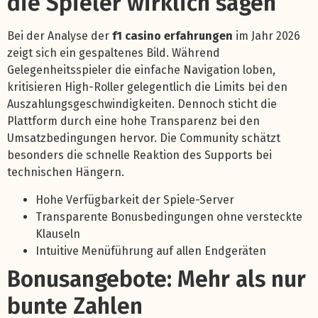
die Spieler wirklich sagen
Bei der Analyse der
f1 casino erfahrungen
im Jahr 2026
zeigt sich ein gespaltenes Bild. Während
Gelegenheitsspieler die einfache Navigation loben,
kritisieren High-Roller gelegentlich die Limits bei den
Auszahlungsgeschwindigkeiten. Dennoch sticht die
Plattform durch eine hohe Transparenz bei den
Umsatzbedingungen hervor. Die Community schätzt
besonders die schnelle Reaktion des Supports bei
technischen Hängern.
Hohe Verfügbarkeit der Spiele-Server
Transparente Bonusbedingungen ohne versteckte
Klauseln
Intuitive Menüführung auf allen Endgeräten
Bonusangebote: Mehr als nur
bunte Zahlen