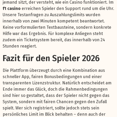
jemand sitzt, der versteht, wie ein Casino funktioniert. Im
f1 casino
erreichen Spieler den Support rund um die Uhr.
Unsere Testanfragen zu Auszahlungslimits wurden
innerhalb von zwei Minuten kompetent beantwortet.
Keine vorformulierten Textbausteine, sondern konkrete
Hilfe war das Ergebnis. Für komplexe Anliegen steht
zudem ein Ticketsystem bereit, das innerhalb von 24
Stunden reagiert.
Fazit für den Spieler 2026
Die Plattform überzeugt durch eine Kombination aus
schneller App, fairen Bonusbedingungen und einer
transparenten Lizenzstruktur. Natürlich entscheidet am
Ende immer das Glück, doch die Rahmenbedingungen
sind hier so gestaltet, dass der Spieler nicht gegen das
System, sondern mit fairen Chancen gegen den Zufall
spielt. Wer sich registriert, sollte jedoch stets sein
persönliches Limit im Blick behalten – denn auch der