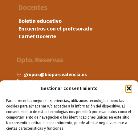
Docentes
Boletín educativo
Encuentros con el profesorado
Carnet Docente
Dpto. Reservas
grupos@bioparcvalencia.es
960 660 526
Gestionar consentimiento
Dpto. Educación
Para ofrecer las mejores experiencias, utilizamos tecnologías como las
cookies para almacenar y/o acceder a la información del dispositivo. El
educacion@bioparcvalencia.es
consentimiento de estas tecnologías nos permitirá procesar datos como el
comportamiento de navegación o las identificaciones únicas en este sitio.
No consentir o retirar el consentimiento, puede afectar negativamente a
ciertas características y funciones.