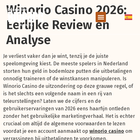
Winorio Casino 2026:
Eerlijke Review en
Analyse
Je verliest vaker dan je wint, tenzij je de juiste
speelomgeving kiest. De meeste spelers in Nederland
storten hun geld in bodemloze putten die uitbetalingen
onnodig traineren of de winstkansen manipuleren. Is
Winorio Casino de uitzondering op deze grauwe regel, of
is het slechts een volgende naam in een rij van
teleurstellingen? Laten we de cijfers en de
gebruikerservaringen van 2026 eens haarfijn ontleden
zonder het gebruikelijke marketingverhaal. Het is echter
cruciaal om altijd de algemene voorwaarden te lezen
voordat je een account aanmaakt op
winorio casino
om
verrassingen bij uitbetalingen te voorkomen.