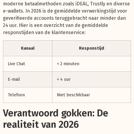
moderne betaalmethoden zoals iDEAL, Trustly en diverse
e-wallets. In 2026 is de gemiddelde verwerkingstijd voor
geverifieerde accounts teruggebracht naar minder dan
24 uur. Hier is een overzicht van de gemiddelde
responstijden van de klantenservice:
Kanaal
Responstijd
Live Chat
< 2 minuten
E-mail
< 4 uur
Telefoon
Niet beschikbaar
Verantwoord gokken: De
realiteit van 2026