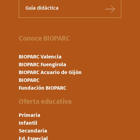
Guía didáctica
Conoce BIOPARC
BIOPARC Valencia
BIOPARC Fuengirola
BIOPARC Acuario de Gijón
BIOPARC
Fundación BIOPARC
Oferta educativa
Primaria
Infantil
Secundaria
Ed. Especial