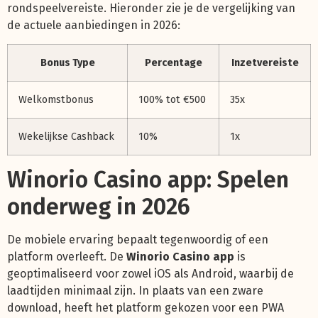
rondspeelvereiste. Hieronder zie je de vergelijking van
de actuele aanbiedingen in 2026:
Bonus Type
Percentage
Inzetvereiste
Welkomstbonus
100% tot €500
35x
Wekelijkse Cashback
10%
1x
Winorio Casino app: Spelen
onderweg in 2026
De mobiele ervaring bepaalt tegenwoordig of een
platform overleeft. De
Winorio Casino app
is
geoptimaliseerd voor zowel iOS als Android, waarbij de
laadtijden minimaal zijn. In plaats van een zware
download, heeft het platform gekozen voor een PWA